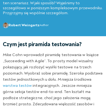
ten scenariusz. W jaki sposób? Wyjaśnimy to
szczegółowo w poniższym kompleksowym przewodniku.
Przyjrzyjmy się wspólnie szczegółom.
Robert Weingartz
Author
Czym jest piramida testowania?
Mike Cohn wprowadził piramidę testowania w książce
„Succeeding with Agile”. To prosty model wizualny
pokazujący, jak rozłożyć wysiłki testowe na trzech
poziomach. Wyobraź sobie piramidę. Szeroka podstawa
testów jednostkowych u dołu. Mniejsza środkowa
warstwa testów
integracyjnych. Jeszcze mniejsza
górna sekcja testów end-to-end. Ten kształt ma
podłoże strategiczne, choć jego założenia mogą
brzmieć prosto. Zdecydowana większość zasobów i