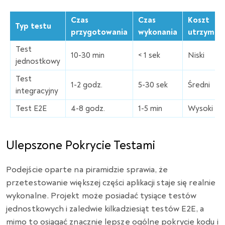
Czas
Czas
Koszt
Typ testu
przygotowania
wykonania
utrzyman
Test
10-30 min
< 1 sek
Niski
jednostkowy
Test
1-2 godz.
5-30 sek
Średni
integracyjny
Test E2E
4-8 godz.
1-5 min
Wysoki
Ulepszone Pokrycie Testami
Podejście oparte na piramidzie sprawia, że
przetestowanie większej części aplikacji staje się realnie
wykonalne. Projekt może posiadać tysiące testów
jednostkowych i zaledwie kilkadziesiąt testów E2E, a
mimo to osiągać znacznie lepsze ogólne pokrycie kodu i