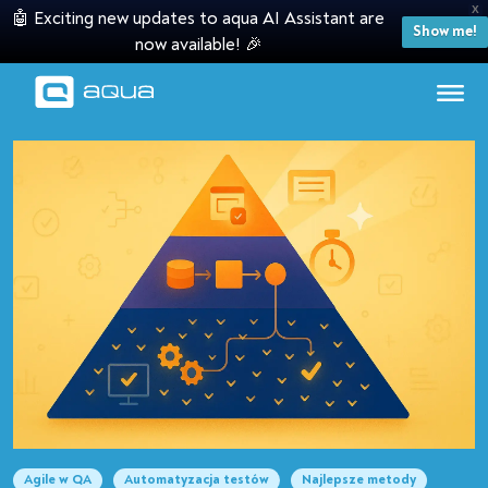
X
🤖 Exciting new updates to aqua AI Assistant are
Show me!
now available! 🎉
Agile w QA
Automatyzacja testów
Najlepsze metody