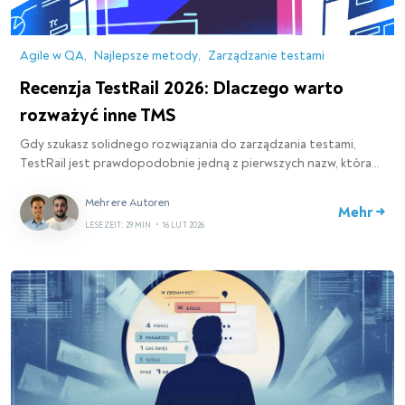
Agile w QA
Najlepsze metody
Zarządzanie testami
Recenzja TestRail 2026: Dlaczego warto
rozważyć inne TMS
Gdy szukasz solidnego rozwiązania do zarządzania testami,
TestRail jest prawdopodobnie jedną z pierwszych nazw, która…
Mehrere Autoren
Mehr →
LESEZEIT: 29 MIN
•
16 LUT 2026