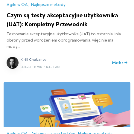
Agile w QA
Najlepsze metody
Czym są testy akceptacyjne użytkownika
(UAT): Kompletny Przewodnik
Testowanie akceptacyjne użytkownika (UAT) to ostatnia linia
obrony przed wdrożeniem oprogramowania, więc nie ma
mowy…
Kirill Chabanov
Mehr →
LESEZEIT: 15 MIN
•
14 LUT 2026
Agile w QA
Automatyzacja testów
Najlepsze metody