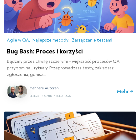
Agile w QA
Najlepsze metody
Zarządzanie testami
Bug Bash: Proces i korzyści
Bądźmy przez chwilę szczerymi – większość procesów QA
przypomina... rytuały. Przeprowadzasz testy, zakładasz
zgłoszenia, gonisz…
Mehrere Autoren
Mehr →
LESEZEIT: 26 MIN
•
16 LUT 2026