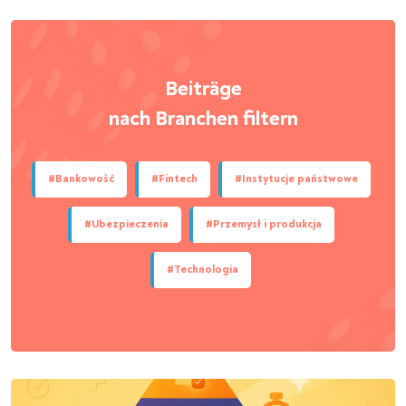
Beiträge
nach Branchen filtern
#Bankowość
#Fintech
#Instytucje państwowe
#Ubezpieczenia
#Przemysł i produkcja
#Technologia