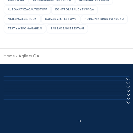
AGILE W QA
AKTUALIZACJE PRODUKTU
ALTERNATIVE TOOLS
AUTOMATYZACJA TESTÓW
KONTROLA I AUDYTY W QA
NAJLEPSZE METODY
NARZĘDZIA TESTOWE
PORADNIK KROK PO KROKU
TESTY WSPOMAGANE AI
ZARZĄDZANIE TESTAMI
Home
»
Agile w QA