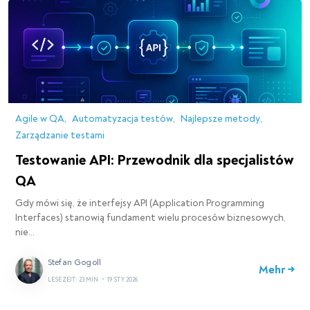
Agile w QA
Automatyzacja testów
Najlepsze metody
Zarządzanie testami
Testowanie API: Przewodnik dla specjalistów
QA
Gdy mówi się, że interfejsy API (Application Programming
Interfaces) stanowią fundament wielu procesów biznesowych,
nie…
Stefan Gogoll
Mehr →
LESEZEIT: 23 MIN
•
19 STY 2026