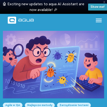
X
🤖 Exciting new updates to aqua AI Assistant are
Show me!
now available! 🎉
Agile w QA
Najlepsze metody
Zarządzanie testami