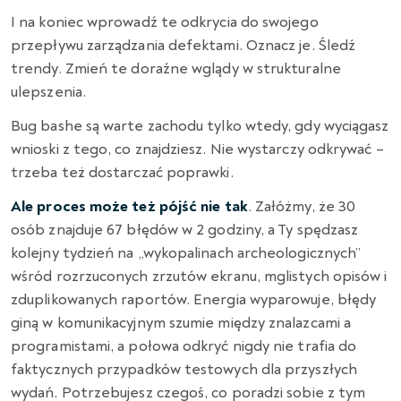
I na koniec wprowadź te odkrycia do swojego
przepływu zarządzania defektami. Oznacz je. Śledź
trendy. Zmień te doraźne wglądy w strukturalne
ulepszenia.
Bug bashe są warte zachodu tylko wtedy, gdy wyciągasz
wnioski z tego, co znajdziesz. Nie wystarczy odkrywać –
trzeba też dostarczać poprawki.
Ale proces może też pójść nie tak
. Załóżmy, że 30
osób znajduje 67 błędów w 2 godziny, a Ty spędzasz
kolejny tydzień na „wykopalinach archeologicznych”
wśród rozrzuconych zrzutów ekranu, mglistych opisów i
zduplikowanych raportów. Energia wyparowuje, błędy
giną w komunikacyjnym szumie między znalazcami a
programistami, a połowa odkryć nigdy nie trafia do
faktycznych przypadków testowych dla przyszłych
wydań. Potrzebujesz czegoś, co poradzi sobie z tym