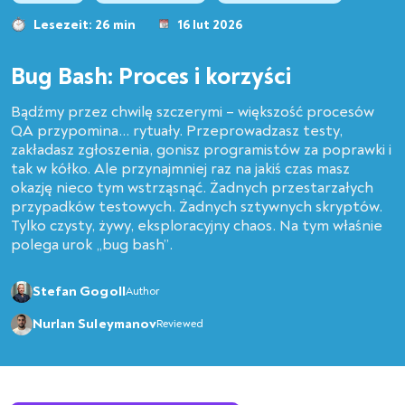
Lesezeit: 26 min
16 lut 2026
Bug Bash: Proces i korzyści
Bądźmy przez chwilę szczerymi – większość procesów
QA przypomina... rytuały. Przeprowadzasz testy,
zakładasz zgłoszenia, gonisz programistów za poprawki i
tak w kółko. Ale przynajmniej raz na jakiś czas masz
okazję nieco tym wstrząsnąć. Żadnych przestarzałych
przypadków testowych. Żadnych sztywnych skryptów.
Tylko czysty, żywy, eksploracyjny chaos. Na tym właśnie
polega urok „bug bash”.
Stefan Gogoll
Author
Nurlan Suleymanov
Reviewed