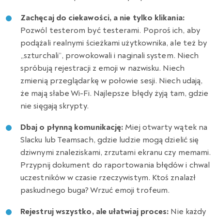
Zachęcaj do ciekawości, a nie tylko klikania:
Pozwól testerom być testerami. Poproś ich, aby
podążali realnymi ścieżkami użytkownika, ale też by
„szturchali”, prowokowali i naginali system. Niech
spróbują rejestracji z emoji w nazwisku. Niech
zmienią przeglądarkę w połowie sesji. Niech udają,
że mają słabe Wi-Fi. Najlepsze błędy żyją tam, gdzie
nie sięgają skrypty.
Dbaj o płynną komunikację:
Miej otwarty wątek na
Slacku lub Teamsach, gdzie ludzie mogą dzielić się
dziwnymi znaleziskami, zrzutami ekranu czy memami.
Przypnij dokument do raportowania błędów i chwal
uczestników w czasie rzeczywistym. Ktoś znalazł
paskudnego buga? Wrzuć emoji trofeum.
Rejestruj wszystko, ale ułatwiaj proces:
Nie każdy