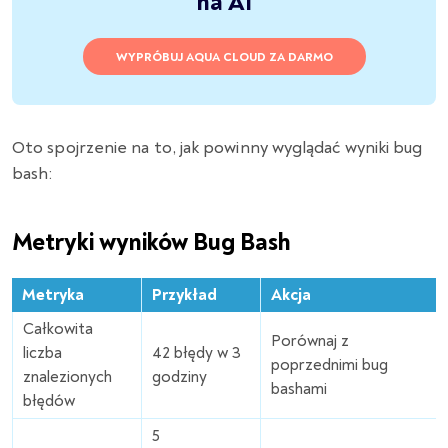
na AI
WYPRÓBUJ AQUA CLOUD ZA DARMO
Oto spojrzenie na to, jak powinny wyglądać wyniki bug
bash:
Metryki wyników Bug Bash
Metryka
Przykład
Akcja
Całkowita
Porównaj z
liczba
42 błędy w 3
poprzednimi bug
znalezionych
godziny
bashami
błędów
5