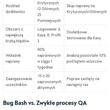
Krytycznych,
Rozkład
Skup naprawy na
12 Głównych,
dotkliwości
Krytycznych/Głównych
25
Pomniejszych
Obszary z
Logowanie: 3,
Dodatkowe
największą
Kasa: 8, Profil:
testowanie dla Kasy
liczbą błędów
2
90%
Wskaźnik
naprawionych
Analizuj pozostałe 10%
naprawy
w ciągu 1
pod kątem wzorców
tygodnia
15 z 20
Zaangażowanie
Popraw zachęty na
zaproszonych
uczestników
następny raz
aktywnych
Bug Bash vs. Zwykłe procesy QA