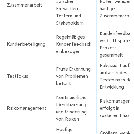
zwischen
Rollen; weniger
Zusammenarbeit
Entwicklern,
häufige
Testern und
Zusammenarbei
Stakeholdern
Kundenfeedbac
Regelmäßiges
wird oft später 
Kundenbeteiligung
Kundenfeedback
Prozess
einbezogen
gesammelt
Fokussiert auf
Frühe Erkennung
umfassendes
Testfokus
von Problemen
Testen nach der
betont
Entwicklung
Kontinuierliche
Risikomanagem
Identifizierung
Risikomanagement
erfolgt in
und Minderung
späteren Phase
von Risiken
Häufige,
Größere, wenige