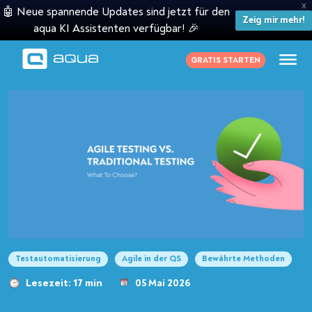
X
🤖 Neue spannende Updates sind jetzt für den
Zeig mir mehr!
aqua KI Assistenten verfügbar! 🎉
GRATIS STARTEN
Testautomatisierung
Agile in der QS
Bewährte Methoden
Lesezeit: 17 min
05 Mai 2026