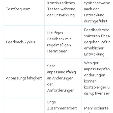
Kontinuierliches
typischerweise
Testfrequenz
Testen während
nach der
der Entwicklung
Entwicklung
durchgeführt
Feedback wird i
Häufiges
späteren Phase
Feedback mit
Feedback-Zyklus
gegeben, oft na
regelmäßigen
erheblicher
Iterationen
Entwicklung
Weniger
Sehr
anpassungsfähig
anpassungsfähig
Änderungen
Anpassungsfähigkeit
an Änderungen
können
der
kostspieliger un
Anforderungen
disruptiver sein
Enge
Zusammenarbeit
Mehr isolierte