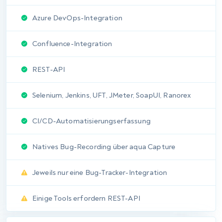
Echtzeit-Datenaktualisierung
Alle Arbeitsbereichsdaten einschließlich
benutzerdefinierter Felder
Private und gemeinsame Dashboards
Kreis-, Balken-, gestapelte Balken-, Tabellen- und
weitere Diagramme
Keine KPI-Warnmeldungen
Externes Dashboard-Sharing ohne Anmeldung