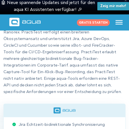
ohne Anmeldung, was ein echter Vorteil für die Kommunikation
des Fortschritts an Stakeholder außerhalb des QA-Teams ist.
aqua bietet beide Funktionen; PractiTest deckt externes
Sharing, aber keine Warnmeldungen ab.
Alle Arbeitsbereichsdaten einschließlich
benutzerdefinierter Felder
Private und gemeinsame Dashboards
Mehrere Diagrammtypen
KPI-Warnmeldungen per E-Mail und In-App-
Benachrichtigungen
Externes Dashboard-Sharing ohne Anmeldung