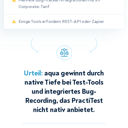
Berichterstattung
Industrienormen
aqua umfasst einen vollständig anpassbaren Report-
Assistenten, mit dem Sie beliebige Arbeitsbereichsdaten
organisieren, externe Bilder und Texte hinzufügen und
selbstaktualisierende Diagramme auf Basis
benutzerdefinierter Skripte erstellen können. PractiTest bietet
eine solide vorlagenbasierte Engine, die die gängigsten QA-
Kennzahlen abdeckt. Berichte können nach Excel oder PDF
exportiert und planmäßig zugestellt werden. Über die
integrierten Vorlagen hinauszugehen erfordert das Arbeiten
innerhalb der bestehenden Struktur. aqua ermöglicht Drag-
and-drop-Layout, Pivot-Tabellen und skriptgesteuerte
Automatisierung neben seinen Vorlagen. Für Teams, die
Berichtsflexibilität benötigen, ist der Unterschied zwischen