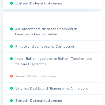
Urteil:
Gleichstand. Beide
Plattformen decken den
gesamten
Produktlebenszyklus nativ
ab, wobei PractiTest einen
kleinen Vorsprung bei der
Defekt-Workflow-
Flexibilität hat.