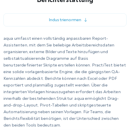
finden, ohne dass ich mich
vorher ernsthaft damit
beschäftigt hatte.“
Jörg Großmann
Leiter der Abteilung Entwicklung
bei Bank 11
„Die Berichterstattung ist
aussagekräftig und bietet eine
gute Grundlage für
Entscheidungen. Nach dem
Gebrauch von aqua erkennen