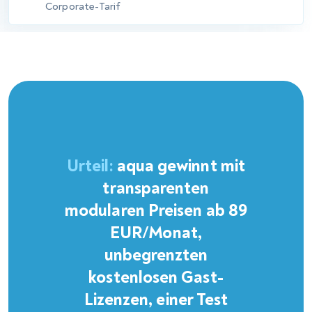
Setups, doch Lücken zeigen sich schnell, wenn eine individuelle
Steuerung notwendig wird. aqua bietet SSO über SAML und
LDAP, benutzerdefinierte Rollen und Administratorkontrollen
auf Projektebene in allen Tarifen. PractiTest umfasst SAML-
2.0-SSO und SCIM-Provisioning in beiden Tarifen – Team und
Corporate –, was eine echte Stärke ist. Benutzerdefinierte
Gruppen und projektbezogene Berechtigungen sind auch im
Team-Tarif verfügbar. Die entscheidende Einschränkung ist,
dass erweiterte Benutzerverwaltung, einschließlich
prüfprotokollgebundener Zugriffsverfolgung, an den
Corporate-Tarif gebunden ist. Die Benutzeroberfläche von
aqua ist nur auf Englisch und Deutsch verfügbar, während
PractiTest mehrsprachige Unterstützung im Corporate-Tarif
hinzufügt.
SSO über SAML und LDAP in allen Tarifen