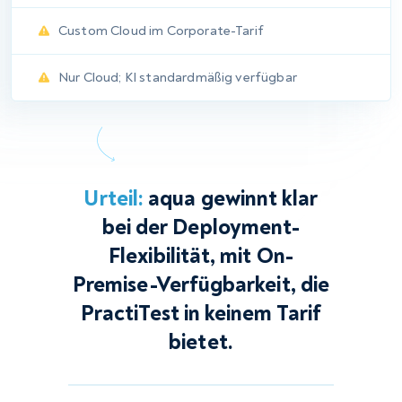
ALM
Industrienormen
Beide Tools decken den gesamten Produktlebenszyklus in einer
einzigen Plattform ab. aqua verwaltet Testfälle,
Anforderungen, Defekte und Projektmanagement nativ.
PractiTest tut dasselbe über seine Anforderungs-,
Testbibliotheks-, Issues- und Meilenstein-Module, was es zu
einem echten ALM-Konkurrenten macht. Der bedeutsame
Unterschied liegt in der Workflow-Tiefe. Die Anpassbarkeit des
Defekt-Workflows in aqua ist eingeschränkter als bei einem
dedizierten Tracker – das sollten Teams mit komplexen
Defektprozessen berücksichtigen. PractiTest ermöglicht die
Anpassung des Issue-Lebenszyklus pro Projekt, was ihm einen