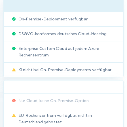
Urteil:
aqua gewinnt, indem es
individuelle
Berechtigungsüberschreibungen
und vollständigen Admin-
Zugang in allen Tarifen
bereitstellt, ohne ein
Corporate-Upgrade zu
erfordern.