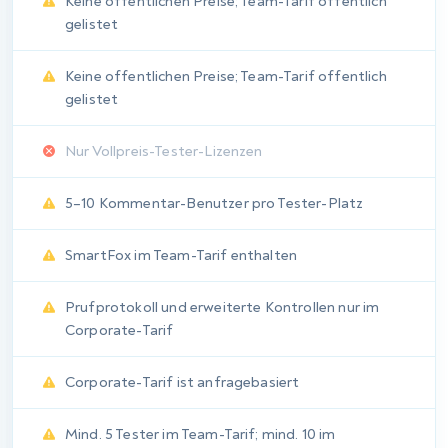
Bedarf an manuellen
Workarounds überflüssig
macht.
Nutzerverwaltung
Industrienormen
Granulare Berechtigungen sind am wichtigsten, wenn Teams
mehrere Projekte umspannen oder externe Mitwirkende
einbeziehen. Grundlegende Rollen funktionieren bei einfachen