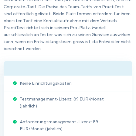
Skriptgesteuerte selbstaktualisierende Berichte
Geplante Berichtslieferung
Export als PDF, Word, Excel, HTML
Vom Anbieter bereitgestellte Vorlagenbibliothek
Auf Vorlagenstruktur beschränkt
Diagrammtypen verfügbar; keine Pivot-Tabellen
Schrittparameter verfügbar; eingeschränkte
Berichtsparametrisierung