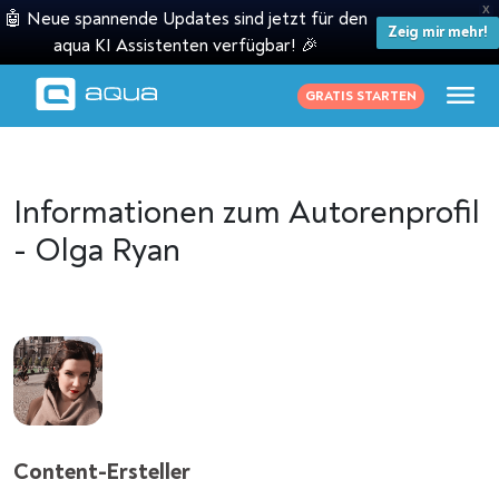
X
🤖 Neue spannende Updates sind jetzt für den
Zeig mir mehr!
aqua KI Assistenten verfügbar! 🎉
GRATIS STARTEN
Informationen zum Autorenprofil
- Olga Ryan
Content-Ersteller