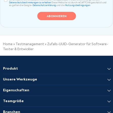
Datenschutzbestimmungen zu erhalten
Diese Website ist durch reCAPTCHA geschützt und
es gelten die Google-
Datenschutzerklärung
und die
Nutzungsbedingungen
.
Home
»
Testmanagement
»
Zufalls-UUID-Generator für Software-
Tester & Entwickler
Produkt
Unsere Werkzeuge
Eigenschaften
Teamgröße
Branchen