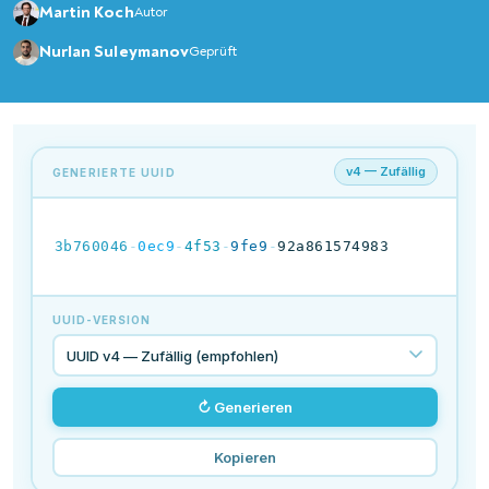
Martin Koch
Autor
Nurlan Suleymanov
Geprüft
v4 — Zufällig
GENERIERTE UUID
3b760046
-
0ec9
-
4f53
-
9fe9
-
92a861574983
UUID-VERSION
↻ Generieren
Kopieren