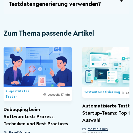
Testdatengenerierung verwenden?
Zum Thema passende Artikel
KI-gestütztes
Testautomatisierung
Lese
Lesezeit: 17 min
Testen
Automatisierte Testto
Debugging beim
Startup-Teams: Top 15
Softwaretest: Prozess,
Auswahl
Techniken und Best Practices
By
Martin Koch
By
Pavel Vehera