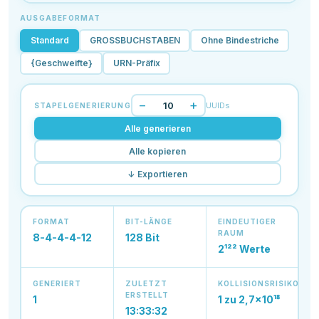
AUSGABEFORMAT
Standard
GROSSBUCHSTABEN
Ohne Bindestriche
{Geschweifte}
URN-Präfix
−
+
UUIDs
STAPELGENERIERUNG
Alle generieren
Alle kopieren
↓ Exportieren
FORMAT
BIT-LÄNGE
EINDEUTIGER
RAUM
8-4-4-4-12
128 Bit
2¹²² Werte
GENERIERT
ZULETZT
KOLLISIONSRISIKO
ERSTELLT
1
1 zu 2,7×10¹⁸
13:33:32