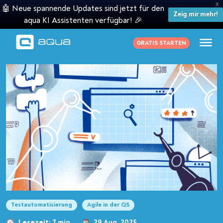
X
🤖 Neue spannende Updates sind jetzt für den
Zeig mir mehr!
aqua KI Assistenten verfügbar! 🎉
GRATIS STARTEN
Testautomatisierung
Agile in der QS
Lesezeit: 7 min
29 Aug. 2025