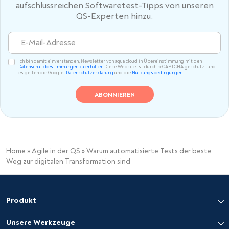
aufschlussreichen Softwaretest-Tipps von unseren
QS-Experten hinzu.
Ich bin damit einverstanden, Newsletter von aqua cloud in Übereinstimmung mit den
Datenschutzbestimmungen zu erhalten
Diese Website ist durch reCAPTCHA geschützt und
es gelten die Google-
Datenschutzerklärung
und die
Nutzungsbedingungen
.
Home
»
Agile in der QS
»
Warum automatisierte Tests der beste
Weg zur digitalen Transformation sind
Produkt
Unsere Werkzeuge