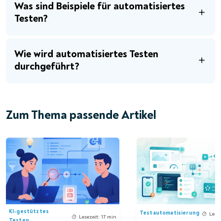
Was sind Beispiele für automatisiertes
Testen?
Wie wird automatisiertes Testen
durchgeführt?
Zum Thema passende Artikel
KI-gestütztes
Testautomatisierung
Lese
Lesezeit: 17 min
Testen