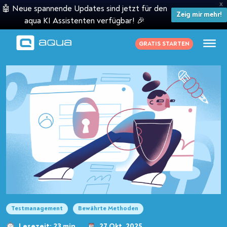
X
🤖 Neue spannende Updates sind jetzt für den
Zeig mir mehr!
aqua KI Assistenten verfügbar! 🎉
GRATIS STARTEN
Testmanagement
Bewährte Methoden
Lesezeit: 23 min
27 Okt. 2025