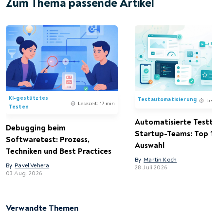
Zum Thema passende Artikel
KI-gestütztes
Testautomatisierung
Lese
Lesezeit: 17 min
Testen
Automatisierte Testto
Debugging beim
Startup-Teams: Top 15
Softwaretest: Prozess,
Auswahl
Techniken und Best Practices
By
Martin Koch
By
Pavel Vehera
28 Juli 2026
03 Aug. 2026
Verwandte Themen