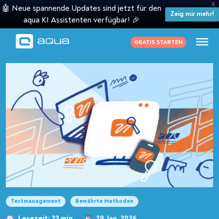
X
🤖 Neue spannende Updates sind jetzt für den
Zeig mir mehr!
aqua KI Assistenten verfügbar! 🎉
GRATIS STARTEN
Testmanagement
Bewährte Methoden
Lesezeit: 23 min
29 Jan. 2026