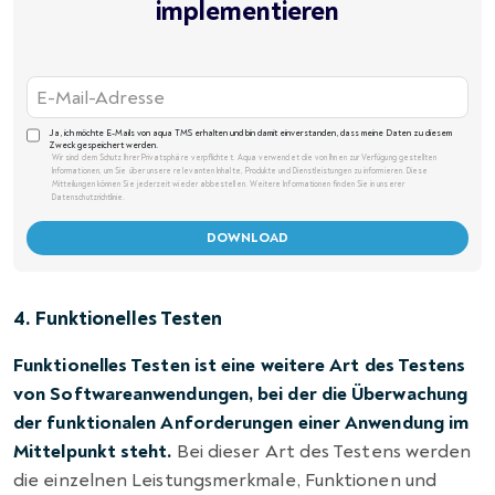
implementieren
Ja, ich möchte E-Mails von aqua TMS erhalten und bin damit einverstanden, dass meine Daten zu diesem
Zweck gespeichert werden.
Wir sind dem Schutz Ihrer Privatsphäre verpflichtet. Aqua verwendet die von Ihnen zur Verfügung gestellten
Informationen, um Sie über unsere relevanten Inhalte, Produkte und Dienstleistungen zu informieren. Diese
Mitteilungen können Sie jederzeit wieder abbestellen. Weitere Informationen finden Sie in unserer
Datenschutzrichtlinie.
4. Funktionelles Testen
Funktionelles Testen ist eine weitere Art des Testens
von Softwareanwendungen, bei der die Überwachung
der funktionalen Anforderungen einer Anwendung im
Mittelpunkt steht.
Bei dieser Art des Testens werden
die einzelnen Leistungsmerkmale, Funktionen und