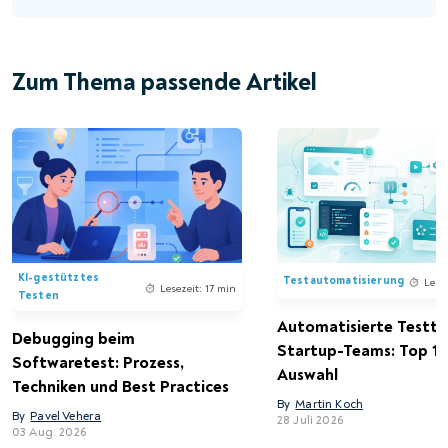
Zum Thema passende Artikel
KI-gestütztes
Testautomatisierung
Lese
Lesezeit: 17 min
Testen
Automatisierte Testto
Debugging beim
Startup-Teams: Top 15
Softwaretest: Prozess,
Auswahl
Techniken und Best Practices
By
Martin Koch
By
Pavel Vehera
28 Juli 2026
03 Aug. 2026