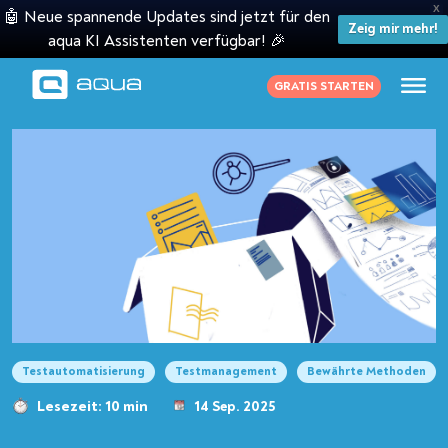
X
🤖 Neue spannende Updates sind jetzt für den
Zeig mir mehr!
aqua KI Assistenten verfügbar! 🎉
GRATIS STARTEN
Testautomatisierung
Testmanagement
Bewährte Methoden
Lesezeit: 10 min
14 Sep. 2025