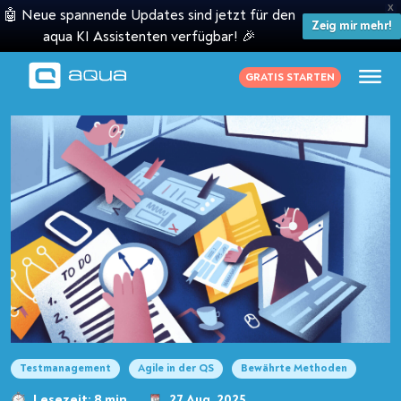
X
🤖 Neue spannende Updates sind jetzt für den
Zeig mir mehr!
aqua KI Assistenten verfügbar! 🎉
GRATIS STARTEN
Testmanagement
Agile in der QS
Bewährte Methoden
Lesezeit: 8 min
27 Aug. 2025