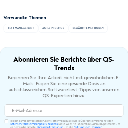
Verwandte Themen
TESTMANAGEMENT
AGILE IN DER QS
BEWÄHRTE METHODEN
Abonnieren Sie Berichte
über QS-
Trends
Beginnen Sie Ihre Arbeit nicht mit gewöhnlichen E-
Mails: Fügen Sie eine gesunde Dosis an
aufschlussreichen Softwaretest-Tipps von unseren
QS-Experten hinzu.
Ich bin damit einverstanden, Newsletter von aqua cloud in Übereinstimmung mit den
Datenschutzbestimmungen zu erhalten
Diese Website ist durch reCAPTCHA geschützt und
es gelten die Google-
Datenschutzerklärung
und die
Nutzungsbedingungen
.