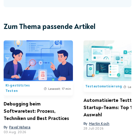
Zum Thema passende Artikel
KI-gestütztes
Testautomatisierung
Lese
Lesezeit: 17 min
Testen
Automatisierte Testto
Debugging beim
Startup-Teams: Top 15
Softwaretest: Prozess,
Auswahl
Techniken und Best Practices
By
Martin Koch
By
Pavel Vehera
28 Juli 2026
03 Aug. 2026