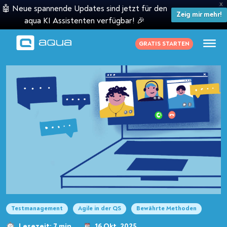
X
🤖 Neue spannende Updates sind jetzt für den
Zeig mir mehr!
aqua KI Assistenten verfügbar! 🎉
GRATIS STARTEN
Testmanagement
Agile in der QS
Bewährte Methoden
Lesezeit: 7 min
16 Okt. 2025