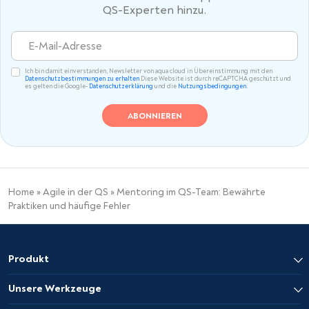
QS-Experten hinzu.
Ich bin damit einverstanden, Newsletter von aqua cloud in Übereinstimmung mit den
Datenschutzbestimmungen zu erhalten
Diese Website ist durch reCAPTCHA geschützt und
es gelten die Google-
Datenschutzerklärung
und die
Nutzungsbedingungen
.
Home
»
Agile in der QS
»
Mentoring im QS-Team: Bewährte
Praktiken und häufige Fehler
Produkt
Unsere Werkzeuge