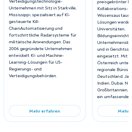
Verteidigungstechnologie-
preisgekrönter P
Unternehmen mit Sitz in Starkville,
Kollaborations- 
Mississippi, spezialisiert auf KI-
Wissensaustausch
gesteuerte Kill-
Lösungen werden
ChainAutomatisierung und
Universitäten,
fortschrittliche Radarsysteme für
Bildungseinricht
militärische Anwendungen. Das
Unternehmensbe
2006 gegründete Unternehmen
und in Gerichtssä
entwickelt KI- und Machine-
eingesetzt. Mit H
Learning-Lösungen für US-
Österreich unter
Regierungs- und
regionale Büros i
Verteidigungsbehörden.
Deutschland, Japa
Indien, Dubai, N
Großbritannien, 
ein umfassendes
Mehr erfahren
Mehr 