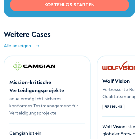
KOSTENLOS STARTEN
Weitere Cases
Alle anzeigen
WolfVision
Mission-kritische
Verbesserte Rück
Verteidigungsprojekte
Qualitätsmanag
aqua ermöglicht sicheres,
konformes Testmanagement für
FERTIGUNG
Verteidigungsprojekte
WolfVision ist ei
Camgian ist ein
globaler Entwickl