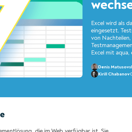
wechse
Excel wird als 
eingesetzt. Test
von Nachteilen,
Testmanagement
Excel mit aqua, 
Denis Matusovs
Kirill Chabanov
le
ementlösung, die im Web verfügbar ist. Sie