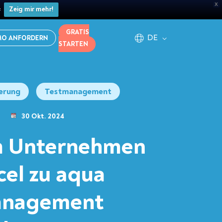
X

Zeig mir mehr!
GRATIS
DE
MO ANFORDERN
STARTEN
erung
Testmanagement
30 Okt. 2024
 Unternehmen
cel zu aqua
anagement