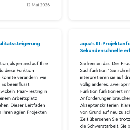
12 Mai 2026
alitätssteigerung
aqua’s KI-Projektanf
Sekundenschnelle er
tion, als jemand auf Ihre
Sie kennen das: Der Pro
du diese Funktion
Suchfunktion." Sie schre
 könnte verändern, wie
interpretieren sie auf d
 Es beeinflusst
völlig anderes. Zwei Spri
wickeln. Paar-Testing in
Funktion funktioniert im
einem Arbeitsplatz
Anforderungen brauchen 
hen. Dieser Leitfaden
Akzeptanzkriterien. Klar
n Ihren agilen Projekten
von Grund auf neu zu sch
Zeit übersehen Sie trot
die Schwerstarbeit. Sie 