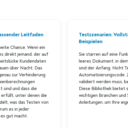
assender Leitfaden
Testszenarien: Vollst
Beispielen
eite Chance. Wenn ein
es direkt jemand, der auf
Sie starren auf eine Fun
heitslücke Kundendaten
leeres Dokument, in dem 
rauen über Nacht. Das
sind der Anfang. Nicht Tes
genau zur Verhinderung
Automatisierungscode. Zu
rämienberechnungen
validiert werden muss, be
t sind und dass die
Diese Bibliothek bietet 
rfüllt, unter denen die
wichtigen Branchen und 
delt, was das Testen von
Anleitungen, um Ihre eig
um es in jeder
 es gut macht.