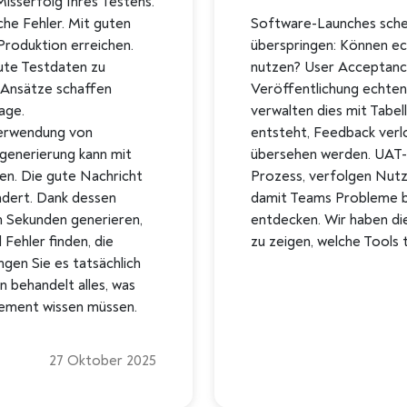
isserfolg Ihres Testens.
che Fehler. Mit guten
Software-Launches schei
Produktion erreichen.
überspringen: Können ec
gute Testdaten zu
nutzen? User Acceptance
e Ansätze schaffen
Veröffentlichung echten
age.
verwalten dies mit Tabe
erwendung von
entsteht, Feedback verl
generierung kann mit
übersehen werden. UAT-
en. Die gute Nachricht
Prozess, verfolgen Nutz
ndert. Dank dessen
damit Teams Probleme b
in Sekunden generieren,
entdecken. Wir haben di
Fehler finden, die
zu zeigen, welche Tools t
gen Sie es tatsächlich
 behandelt alles, was
ement wissen müssen.
27 Oktober 2025