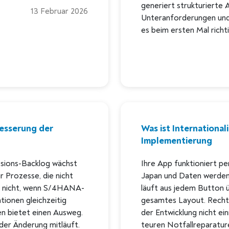
generiert strukturierte
13 Februar 2026
Unteranforderungen und a
es beim ersten Mal richt
besserung der
Was ist International
Implementierung
sions-Backlog wächst
Ihre App funktioniert per
r Prozesse, die nicht
Japan und Daten werden
ert nicht, wenn S/4HANA-
läuft aus jedem Button ü
ionen gleichzeitig
gesamtes Layout. Recht
en bietet einen Ausweg.
der Entwicklung nicht ei
eder Änderung mitläuft.
teuren Notfallreparatur