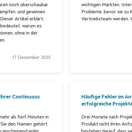
uren noch überschaubar
wichtigen Märkten. Inter
 kämpfen, und gewinnen
Probleme, bevor sie zu 
ieser Artikel erklärt,
Vertriebsteam werden. W
ch bedeutet, warum es
können, ohne in der
en.
17 Dezember 2025
Ihrer Continuous
Häufige Fehler im A
erfolgreiche Projekt
 mehr als fünf Minuten in
Drei Monate nach Projek
 Sie den Namen gehört.
Produkt nicht ihren Anfo
n anscheinend jeder
bestehen darauf, dass si