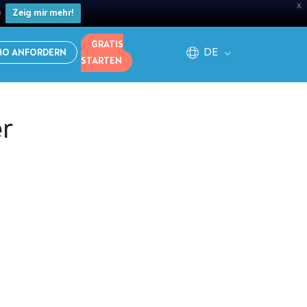
X

Zeig mir mehr!
GRATIS
DE
MO ANFORDERN
STARTEN
er