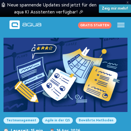
X
🤖 Neue spannende Updates sind jetzt für den
Zeig mir mehr!
aqua KI Assistenten verfügbar! 🎉
GRATIS STARTEN
Testmanagement
Agile in der QS
Bewährte Methoden
Lesezeit: 15 min
16 Apr. 2026