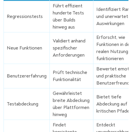
Führt effizient
Identifiziert Rand
hunderte Tests
Regressionstests
und unerwartete
über Builds
Auswirkungen
hinweg aus
Erforscht, wie
Validiert anhand
Funktionen in der
Neue Funktionen
spezifischer
realen Nutzung
Anforderungen
funktionieren
Bewertet emotio
Prüft technische
Benutzererfahrung
und praktische
Funktionalität
Benutzerfreundli
Gewährleistet
Bietet tiefe
breite Abdeckung
Testabdeckung
Abdeckung auf
über Plattformen
kritischen Pfaden
hinweg
Findet
Entdeckt