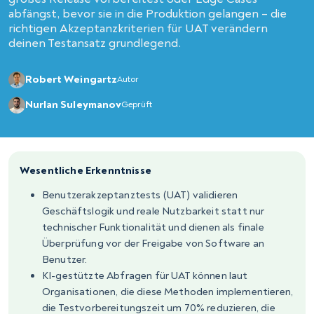
abfängst, bevor sie in die Produktion gelangen – die
richtigen Akzeptanzkriterien für UAT verändern
deinen Testansatz grundlegend.
Robert Weingartz
Autor
Nurlan Suleymanov
Geprüft
Wesentliche Erkenntnisse
Benutzerakzeptanztests (UAT) validieren
Geschäftslogik und reale Nutzbarkeit statt nur
technischer Funktionalität und dienen als finale
Überprüfung vor der Freigabe von Software an
Benutzer.
KI-gestützte Abfragen für UAT können laut
Organisationen, die diese Methoden implementieren,
die Testvorbereitungszeit um 70% reduzieren, die