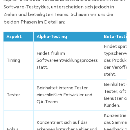
Software-Testzyklus, unterscheiden sich jedoch in
Zielen und beteiligten Teams. Schauen wir uns die
beiden Phasen im Detail an:
Aspekt
Alpha-Testing
Beta-Testin
Findet später
Findet früh im
typischerwe
Timing
Softwareentwicklungsprozess
das Produkt 
statt.
der Veröffen
steht.
Beinhaltet e
Beinhaltet interne Tester,
Tester, oft 
Tester
einschließlich Entwickler und
Benutzer od
QA-Teams.
Kunden.
Konzentriert
Konzentriert sich auf das
das Sammeln
Fokus
Erkennen kritischer Fehler und
Feedback zu