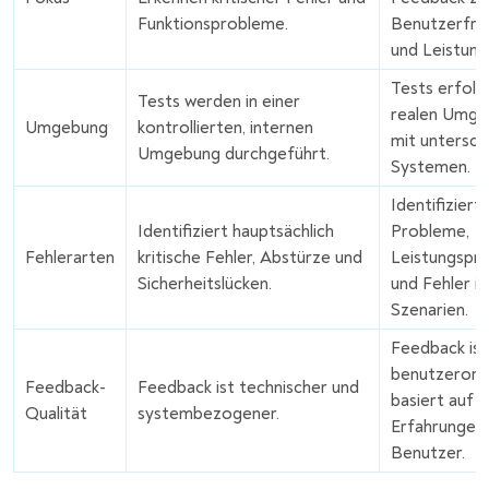
Funktionsprobleme.
Benutzerfreu
und Leistung
Tests erfolg
Tests werden in einer
realen Umg
Umgebung
kontrollierten, internen
mit untersch
Umgebung durchgeführt.
Systemen.
Identifiziert 
Identifiziert hauptsächlich
Probleme,
Fehlerarten
kritische Fehler, Abstürze und
Leistungspr
Sicherheitslücken.
und Fehler in
Szenarien.
Feedback ist
benutzerorie
Feedback-
Feedback ist technischer und
basiert auf 
Qualität
systembezogener.
Erfahrungen
Benutzer.