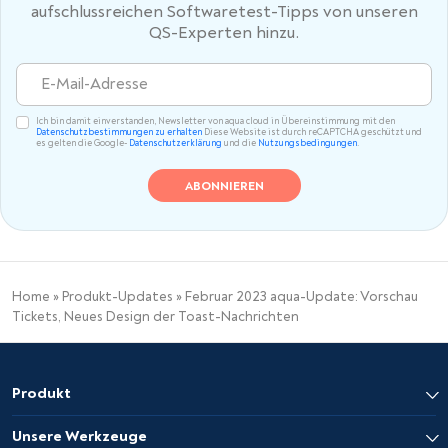
aufschlussreichen Softwaretest-Tipps von unseren
QS-Experten hinzu.
Ich bin damit einverstanden, Newsletter von aqua cloud in Übereinstimmung mit den
Datenschutzbestimmungen zu erhalten
Diese Website ist durch reCAPTCHA geschützt und
es gelten die Google-
Datenschutzerklärung
und die
Nutzungsbedingungen
.
Home
»
Produkt-Updates
»
Februar 2023 aqua-Update: Vorschau
Tickets, Neues Design der Toast-Nachrichten
Produkt
Unsere Werkzeuge