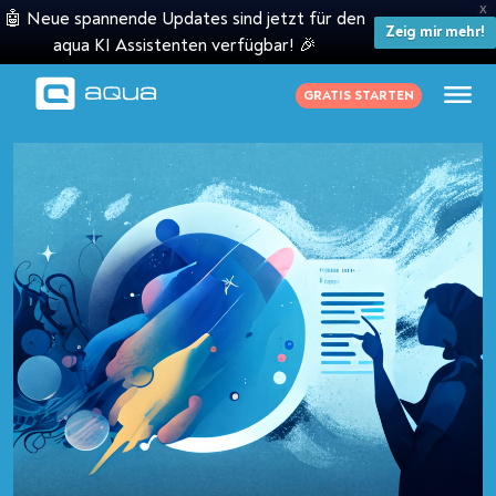
X
🤖 Neue spannende Updates sind jetzt für den
Zeig mir mehr!
aqua KI Assistenten verfügbar! 🎉
GRATIS STARTEN