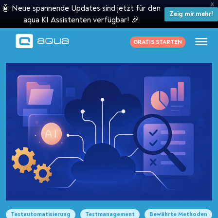
X
🤖 Neue spannende Updates sind jetzt für den
Zeig mir mehr!
aqua KI Assistenten verfügbar! 🎉
GRATIS STARTEN
Testautomatisierung
Testmanagement
Bewährte Methoden