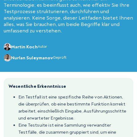
Terminologie; es beeinflusst auch, wie effektiv Sie Ihre
Testprozesse strukturieren, durchführen und
analysieren. Keine Sorge, dieser Leitfaden bietet Ihnen
alles, was Sie brauchen, um beide Begriffe klar und
umfassend zu verstehen.
Martin Koch
Autor
Nurlan Suleymanov
Geprüft
Wesentliche Erkenntnisse
Ein Testfall ist eine spezifische Reihe von Aktionen,
die überprüfen, ob eine bestimmte Funktion korrekt
arbeitet, einschließlich Eingabe, Ausführungsschritte
und erwarteter Ergebnisse.
Eine Testsuite ist eine Sammlung verwandter
Testfälle, die zusammen gruppiert sind, um eine