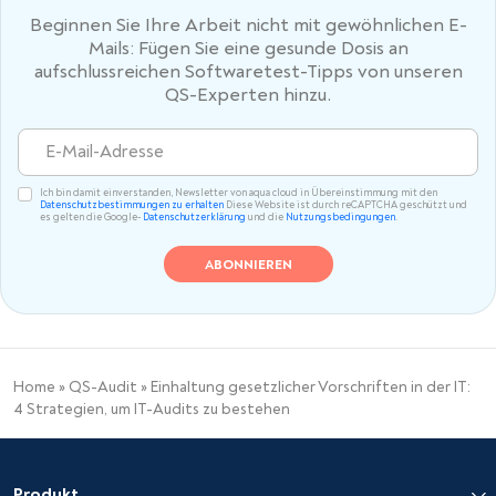
Beginnen Sie Ihre Arbeit nicht mit gewöhnlichen E-
Mails: Fügen Sie eine gesunde Dosis an
aufschlussreichen Softwaretest-Tipps von unseren
QS-Experten hinzu.
Ich bin damit einverstanden, Newsletter von aqua cloud in Übereinstimmung mit den
Datenschutzbestimmungen zu erhalten
Diese Website ist durch reCAPTCHA geschützt und
es gelten die Google-
Datenschutzerklärung
und die
Nutzungsbedingungen
.
Home
»
QS-Audit
»
Einhaltung gesetzlicher Vorschriften in der IT:
4 Strategien, um IT-Audits zu bestehen
Produkt