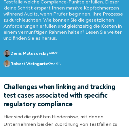
Testfälle welche Compliance-Punkte erfüllen. Dieser
kleine Schritt erspart Ihnen massive Kopfschmerzen
während Audits, wenn Prüfer beginnen, Ihre Prozesse
zu durchleuchten. Wie können Sie die gesetzlichen
Anforderungen erfüllen und gleichzeitig die Kosten in
einem vernünftigen Rahmen halten? Lesen Sie weiter
und finden Sie es heraus.
Denis Matusovskiy
Autor
Robert Weingartz
Geprüft
Challenges when linking and tracking
test cases associated with specific
regulatory compliance
Hier sind die größten Hindernisse, mit denen
Unternehmen bei der Zuordnung von Testfällen zu