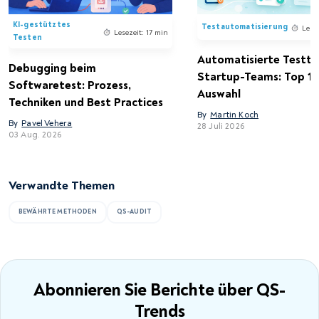
KI-gestütztes
Testautomatisierung
Lese
Lesezeit: 17 min
Testen
Automatisierte Testto
Debugging beim
Startup-Teams: Top 15
Softwaretest: Prozess,
Auswahl
Techniken und Best Practices
By
Martin Koch
By
Pavel Vehera
28 Juli 2026
03 Aug. 2026
Verwandte Themen
BEWÄHRTE METHODEN
QS-AUDIT
Abonnieren Sie Berichte
über QS-
Trends