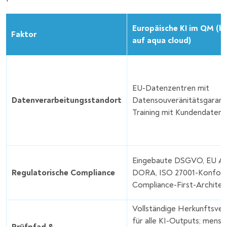
Europäische KI im QM (b
Faktor
auf aqua cloud)
EU-Datenzentren mit
Datenverarbeitungsstandort
Datensouveränitätsgaranti
Training mit Kundendaten
Eingebaute DSGVO, EU AI
Regulatorische Compliance
DORA, ISO 27001-Konform
Compliance-First-Architek
Vollständige Herkunftsver
für alle KI-Outputs; mensc
Prüfpfad &