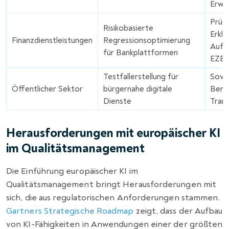
Erwa
Prüf
Risikobasierte
Erklä
Finanzdienstleistungen
Regressionsoptimierung
Aufs
für Bankplattformen
EZB 
Testfallerstellung für
Sove
Öffentlicher Sektor
bürgernahe digitale
Berei
Dienste
Tran
Herausforderungen mit europäischer KI
im Qualitätsmanagement
Die Einführung europäischer KI im
Qualitätsmanagement bringt Herausforderungen mit
sich, die aus regulatorischen Anforderungen stammen.
Gartners Strategische Roadmap
zeigt, dass der Aufbau
von KI-Fähigkeiten in Anwendungen einer der größten