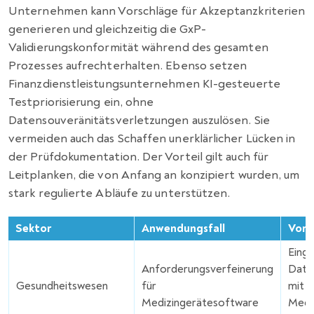
Unternehmen kann Vorschläge für Akzeptanzkriterien
generieren und gleichzeitig die GxP-
Validierungskonformität während des gesamten
Prozesses aufrechterhalten. Ebenso setzen
Finanzdienstleistungsunternehmen KI-gesteuerte
Testpriorisierung ein, ohne
Datensouveränitätsverletzungen auszulösen. Sie
vermeiden auch das Schaffen unerklärlicher Lücken in
der Prüfdokumentation. Der Vorteil gilt auch für
Leitplanken, die von Anfang an konzipiert wurden, um
stark regulierte Abläufe zu unterstützen.
Sektor
Anwendungsfall
Vorte
Eing
Anforderungsverfeinerung
Daten
Gesundheitswesen
für
mit 
Medizingerätesoftware
Medi