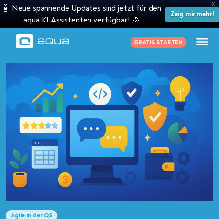
X
🤖 Neue spannende Updates sind jetzt für den
Zeig mir mehr!
aqua KI Assistenten verfügbar! 🎉
GRATIS STARTEN
Agile in der QS