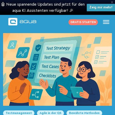
X
🤖 Neue spannende Updates sind jetzt für den
Zeig mir mehr!
aqua KI Assistenten verfügbar! 🎉
GRATIS STARTEN
Testmanagement
Agile in der QS
Bewährte Methoden