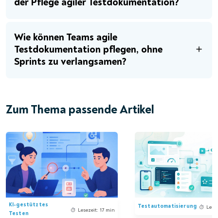
der Pflege agiler Testdokumentation?
Wie können Teams agile
Testdokumentation pflegen, ohne
Sprints zu verlangsamen?
Zum Thema passende Artikel
KI-gestütztes
Testautomatisierung
Lese
Lesezeit: 17 min
Testen