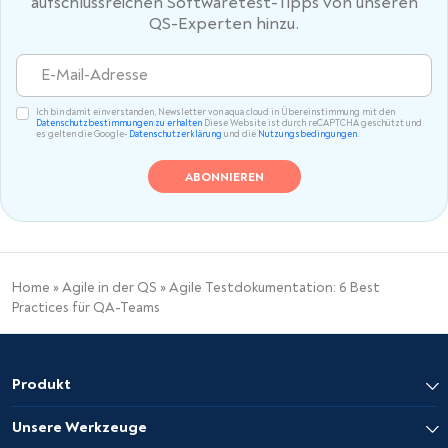
aufschlussreichen Softwaretest-Tipps von unseren
QS-Experten hinzu.
Ich bin damit einverstanden, Newsletter von aqua cloud in Übereinstimmung mit den
Datenschutzbestimmungen zu erhalten
Diese Website ist durch reCAPTCHA geschützt und
es gelten die Google-
Datenschutzerklärung
und die
Nutzungsbedingungen
.
Home
»
Agile in der QS
»
Agile Testdokumentation: 6 Best
Practices für QA-Teams
Produkt
Unsere Werkzeuge