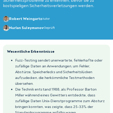
Sicherheitsprobleme zu erkennen, bevor sie zu
kostspieligen Sicherheitsverletzungen werden.
Robert Weingartz
Autor
Nurlan Suleymanov
Geprüft
Wesentliche Erkenntnisse
Fuzz-Testing sendet unerwartete, fehlerhafte oder
zufällige Daten an Anwendungen, um Fehler,
Abstürze, Speicherlecks und Sicherheitslücken
aufzudecken, die herkömmliche Testmethoden
übersehen.
Die Technik entstand 1988, als Professor Barton
Miller während eines Gewitters entdeckte, dass
zufällige Daten Unix-Dienstprogramme zum Absturz
bringen konnten, was zeigte, dass 25-33% der
Standardprogramme anfällig waren.