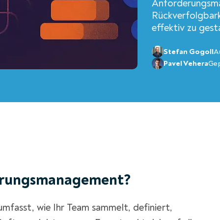
Anforderungsm
Rückverfolgbarke
effektiv zu gest
Stefan Gogoll
A
Pavel Vehera
Ge
derungsmanagement?
asst, wie Ihr Team sammelt, definiert,