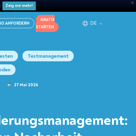
X

Zeig mir mehr!
GRATIS
DE
MO ANFORDERN
STARTEN
Testen
Testmanagement
oden
27 Mai 2026
derungsmanagement: