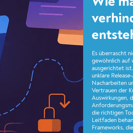
Wie ma
verhind
entste
Es überrascht n
gewöhnlich auf 
ausgerichtet ist
unklare Release
Nacharbeiten un
Vertrauen der K
Auswirkungen, di
Anforderungsma
die richtigen To
Leitfaden behan
Frameworks, die