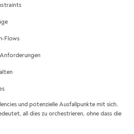
straints
äge
on-Flows
e-Anforderungen
alten
es
ncies und potenzielle Ausfallpunkte mit sich.
utet, all dies zu orchestrieren, ohne dass die