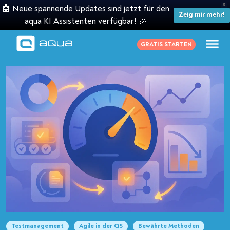
X
🤖 Neue spannende Updates sind jetzt für den
Zeig mir mehr!
aqua KI Assistenten verfügbar! 🎉
GRATIS STARTEN
Testmanagement
Agile in der QS
Bewährte Methoden