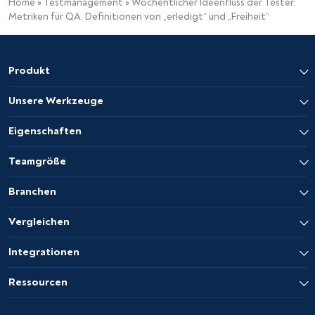
Home
»
Testmanagement
»
Wöchentlicher Ideenfluss der Tester:
Metriken für QA, Definitionen von „erledigt“ und „Freiheit“
Produkt
Unsere Werkzeuge
Eigenschaften
Teamgröße
Branchen
Vergleichen
Integrationen
Ressourcen