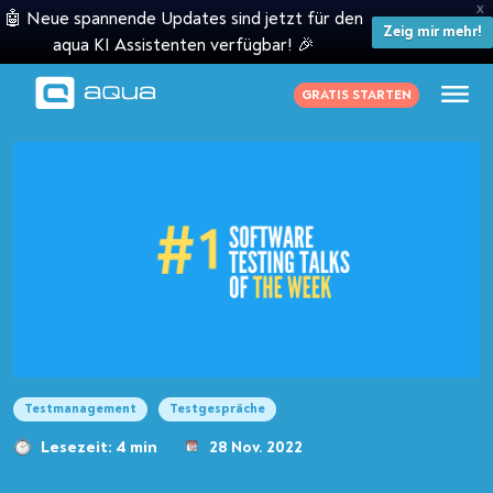
X
🤖 Neue spannende Updates sind jetzt für den
Zeig mir mehr!
aqua KI Assistenten verfügbar! 🎉
GRATIS STARTEN
Testmanagement
Testgespräche
Lesezeit: 4 min
28 Nov. 2022