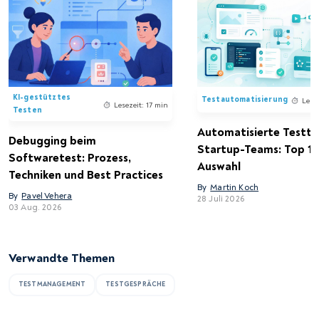
KI-gestütztes
Testautomatisierung
Lese
Lesezeit: 17 min
Testen
Automatisierte Testto
Debugging beim
Startup-Teams: Top 15
Softwaretest: Prozess,
Auswahl
Techniken und Best Practices
By
Martin Koch
By
Pavel Vehera
28 Juli 2026
03 Aug. 2026
Verwandte Themen
TESTMANAGEMENT
TESTGESPRÄCHE